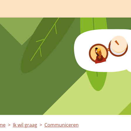
me
Ik wil graag
Communiceren