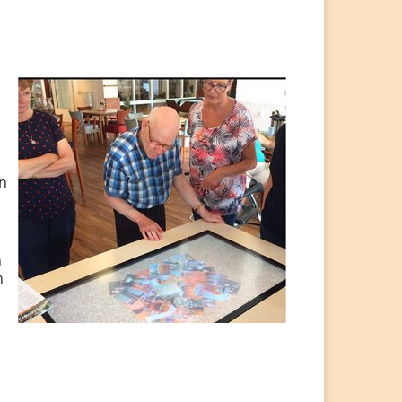
n
n
n