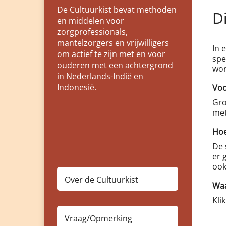
De Cultuurkist bevat methoden
Di
en middelen voor
zorgprofessionals,
mantelzorgers en vrijwilligers
In 
om actief te zijn met en voor
spe
ouderen met een achtergrond
wor
in Nederlands-Indië en
Indonesië.
Voo
Gro
met
Hoe
De 
er 
ook
Over de Cultuurkist
Waa
Kli
Vraag/Opmerking