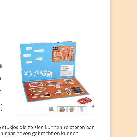
it
.
e
.
t
 stukjes die ze zien kunnen relateren aan
en naar boven gebracht en kunnen