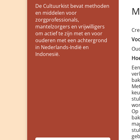
De Cultuurkist bevat methoden
M
en middelen voor
zorgprofessionals,
mantelzorgers en vrijwilligers
Cre
om actief te zijn met en voor
Voo
ouderen met een achtergrond
in Nederlands-Indië en
Oud
Indonesië.
Hoe
Een
ver
bak
Met
keu
stu
wor
Op 
bak
mag
stu
geb