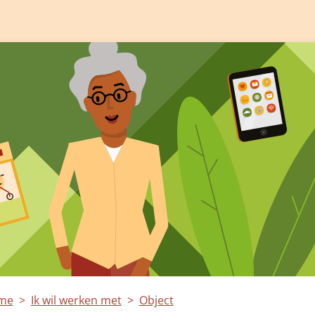
me
Ik wil werken met
Object