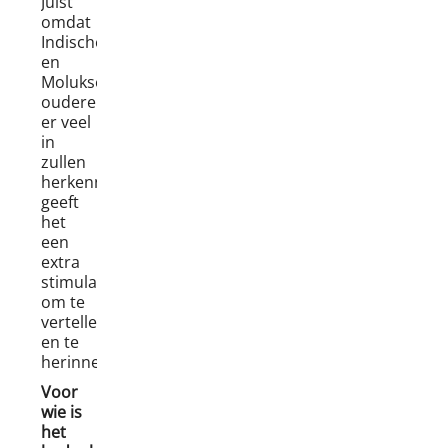
Juist
omdat
Indische
en
Molukse
ouderen
er veel
in
zullen
herkennen
geeft
het
een
extra
stimulans
om te
vertellen
en te
herinneren.
Voor
wie is
het