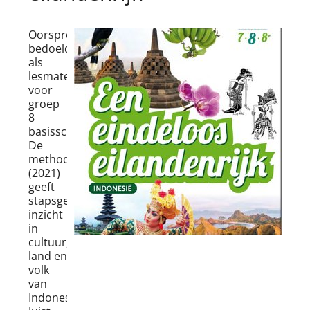
Oorspronkelijk
bedoeld
als
lesmateriaal
voor
groep
8
basisschool.
De
methode
(2021)
geeft
stapsgewijs
inzicht
in
cultuur,
land en
volk
van
Indonesië.