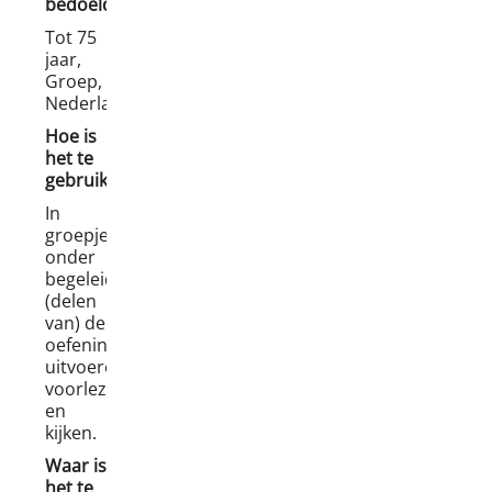
bedoeld?
Tot 75
jaar,
Groep,
Nederlandssprekend.
Hoe is
het te
gebruiken?
In
groepjes
onder
begeleiding
(delen
van) de
oefeningen
uitvoeren,
voorlezen
en
kijken
.
Waar is
het te